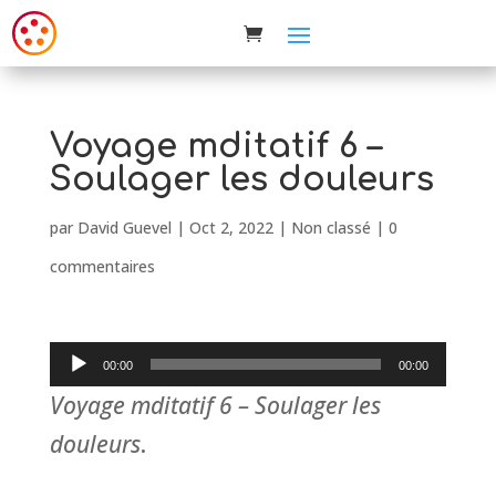
Voyage mditatif 6 –
Soulager les douleurs
par
David Guevel
|
Oct 2, 2022
| Non classé |
0
commentaires
Lecteur
00:00
00:00
audio
Voyage mditatif 6 – Soulager les
douleurs
.