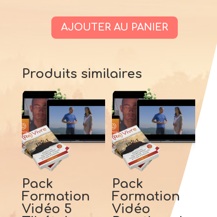
AJOUTER AU PANIER
quantité
de
Pack
Produits similaires
Formation
Vidéo
Routine
Matinale
+
Livre
Pack
Pack
Formation
Formation
Vidéo 5
Vidéo